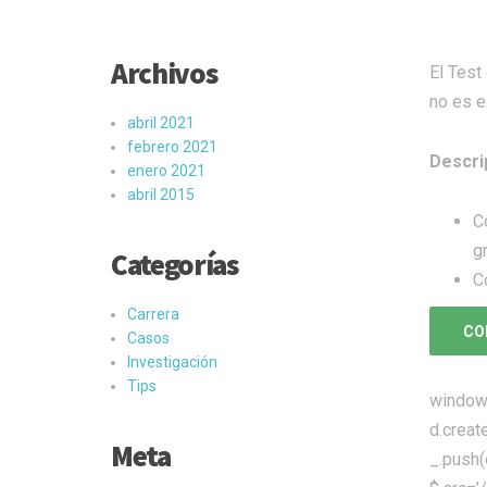
Archivos
El Test
no es e
abril 2021
febrero 2021
Descri
enero 2021
abril 2015
C
g
Categorías
C
Carrera
CO
Casos
Investigación
Tips
window.
d.creat
Meta
_.push(o