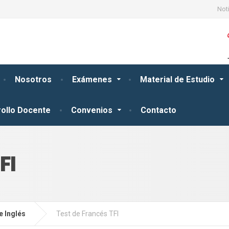
Not
Nosotros
Exámenes
Material de Estudio
ollo Docente
Convenios
Contacto
FI
e Inglés
Test de Francés TFI