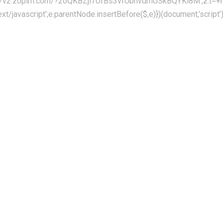
’//v2.zopim.com/?2oQKBZjiTUfBs3vfUbnvdmUSkBQYKl8M’;z.t=+n
ext/javascript’;e.parentNode.insertBefore($,e)})(document,’script’)