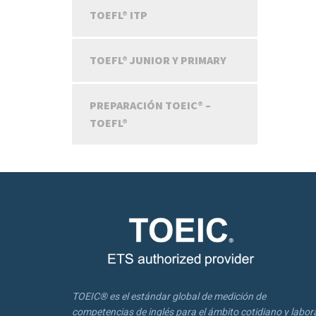
TOEFL® ITP
TOEFL® JUNIOR Y PRIMARY
PREPARACIÓN TOEIC® –
TOEFL®
TOEIC® es el estándar global de medición de
competencias de inglés para el ámbito cotidiano y labora