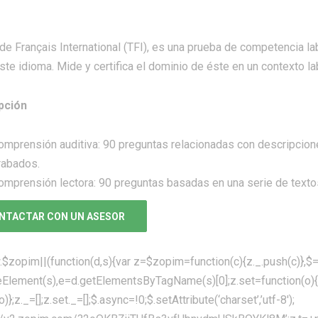
 de Français International (TFI), es una prueba de competencia l
ste idioma. Mide y certifica el dominio de éste en un contexto la
pción
omprensión auditiva: 90 preguntas relacionadas con descripcio
rabados.
omprensión lectora: 90 preguntas basadas en una serie de textos
NTACTAR CON UN ASESOR
$zopim||(function(d,s){var z=$zopim=function(c){z._.push(c)},$
eElement(s),e=d.getElementsByTagName(s)[0];z.set=function(o){
)};z._=[];z.set._=[];$.async=!0;$.setAttribute(‘charset’,’utf-8′);