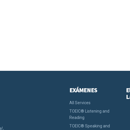
EXÁMENES
E
L
All Services
TOEIC® Listening and
Reading
TOEIC® Speaking and
l ,