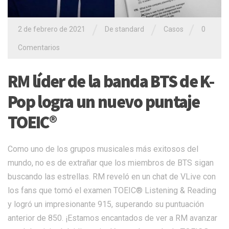
/
/
/
2 de febrero de 2021
De
standard
Casos
0
Comentarios
RM líder de la banda BTS de K-
Pop logra un nuevo puntaje
TOEIC®
Como uno de los grupos musicales más exitosos del
mundo, no es de extrañar que los miembros de BTS sigan
buscando las estrellas. RM reveló en un chat de VLive con
los fans que tomó el examen TOEIC® Listening & Reading
y logró un impresionante 915, superando su puntuación
anterior de 850. ¡Estamos encantados de ver a RM avanzar