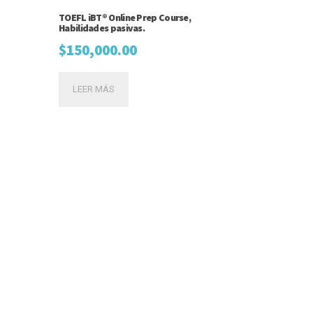
TOEFL iBT® Online Prep Course,
Habilidades pasivas.
$
150,000.00
LEER MÁS