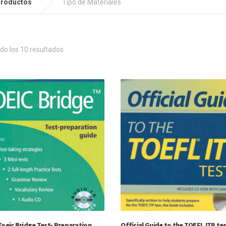
roductos
Tipo de Materiales
o los 10 resultados
Toeic Bridge Test- Preparation
Official Guide to the TOEFL ITP te