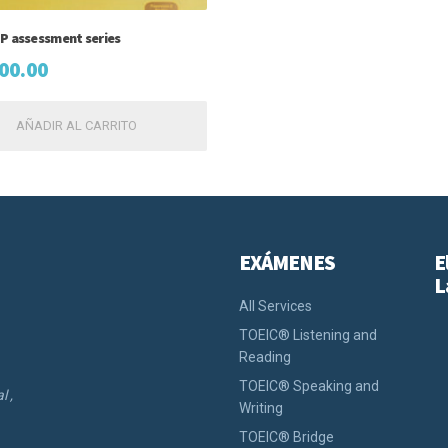
P assessment series
00.00
AÑADIR AL CARRITO
EXÁMENES
E
L
All Services
TOEIC® Listening and
Reading
TOEIC® Speaking and
l ,
Writing
TOEIC® Bridge