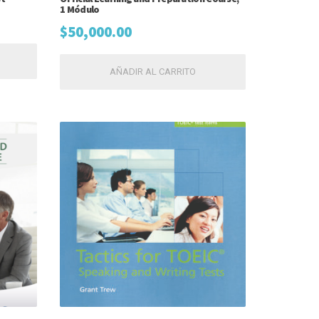
1 Módulo
$
50,000.00
AÑADIR AL CARRITO