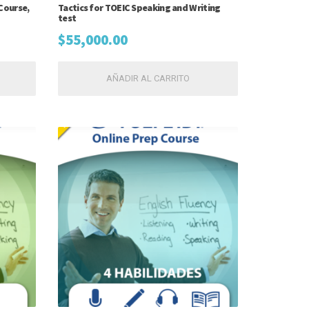
Course,
Tactics for TOEIC Speaking and Writing
test
$
55,000.00
AÑADIR AL CARRITO