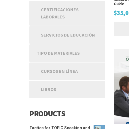
Guide
CERTIFICACIONES
$
35,0
LABORALES
SERVICIOS DE EDUCACIÓN
TIPO DE MATERIALES
CURSOS EN LÍNEA
LIBROS
PRODUCTS
Tactics for TOEIC Speaking and