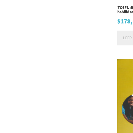
TOEFL iB
habilida
$
178,
LEER