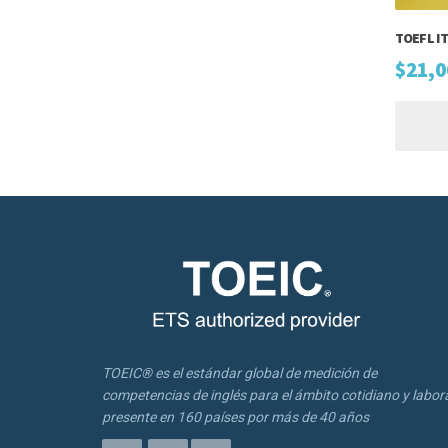
TOEFL IT
$
21,0
TOEIC® es el estándar global de medición de
competencias de inglés para el ámbito cotidiano y labora
presente en 160 países por más de 40 años