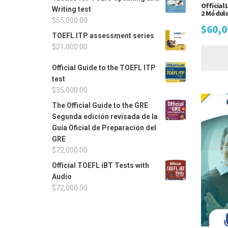
Official
Writing test
2 Módul
$
55,000.00
$
60,0
TOEFL ITP assessment series
$
21,000.00
Official Guide to the TOEFL ITP
test
$
35,000.00
The Official Guide to the GRE
Segunda edición revisada de la
Guía Oficial de Preparación del
GRE
$
72,000.00
Official TOEFL iBT Tests with
Audio
$
72,000.00