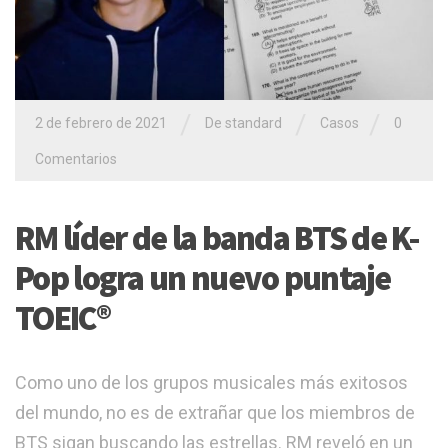
/
/
/
2 de febrero de 2021
De
standard
Casos
0
Comentarios
RM líder de la banda BTS de K-
Pop logra un nuevo puntaje
TOEIC®
Como uno de los grupos musicales más exitosos
del mundo, no es de extrañar que los miembros de
BTS sigan buscando las estrellas. RM reveló en un